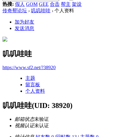
热搜:
假人
GOM
GEE
合击
帮主
架设
传奇帮论坛
›
叽叽哇哇
›
个人资料
加为好友
发送消息
叽叽哇哇
https://www.sf2.net/?38920
主题
留言板
个人资料
叽叽哇哇
(UID: 38920)
邮箱状态
未验证
视频认证
未认证
统计信息
好友数 0
|
回帖数 13
|
主题数 0