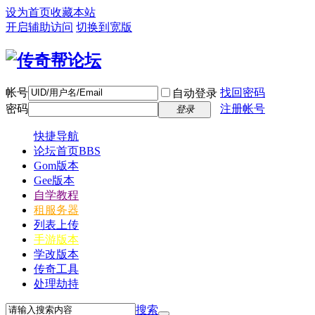
设为首页
收藏本站
开启辅助访问
切换到宽版
帐号
找回密码
自动登录
密码
注册帐号
登录
快捷导航
论坛首页
BBS
Gom版本
Gee版本
自学教程
租服务器
列表上传
手游版本
学改版本
传奇工具
处理劫持
搜索