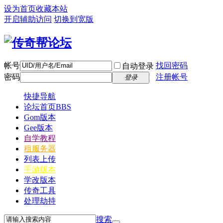
设为首页
收藏本站
开启辅助访问
切换到宽版
帐号
找回密码
自动登录
密码
注册帐号
登录
快捷导航
论坛首页
BBS
Gom版本
Gee版本
自学教程
租服务器
列表上传
手游版本
学改版本
传奇工具
处理劫持
搜索