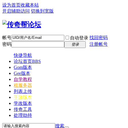
设为首页
收藏本站
开启辅助访问
切换到宽版
帐号
找回密码
自动登录
密码
注册帐号
登录
快捷导航
论坛首页
BBS
Gom版本
Gee版本
自学教程
租服务器
列表上传
手游版本
学改版本
传奇工具
处理劫持
搜索