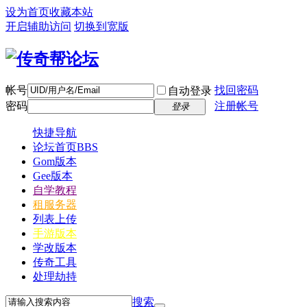
设为首页
收藏本站
开启辅助访问
切换到宽版
帐号
找回密码
自动登录
密码
注册帐号
登录
快捷导航
论坛首页
BBS
Gom版本
Gee版本
自学教程
租服务器
列表上传
手游版本
学改版本
传奇工具
处理劫持
搜索