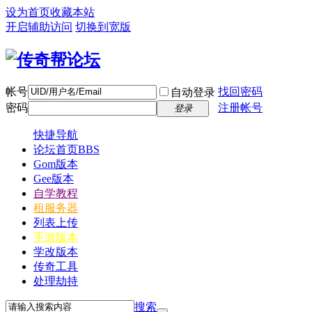
设为首页
收藏本站
开启辅助访问
切换到宽版
帐号
找回密码
自动登录
密码
注册帐号
登录
快捷导航
论坛首页
BBS
Gom版本
Gee版本
自学教程
租服务器
列表上传
手游版本
学改版本
传奇工具
处理劫持
搜索