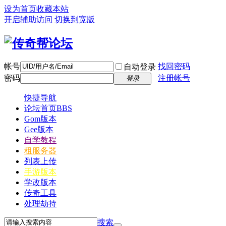
设为首页
收藏本站
开启辅助访问
切换到宽版
帐号
找回密码
自动登录
密码
注册帐号
登录
快捷导航
论坛首页
BBS
Gom版本
Gee版本
自学教程
租服务器
列表上传
手游版本
学改版本
传奇工具
处理劫持
搜索