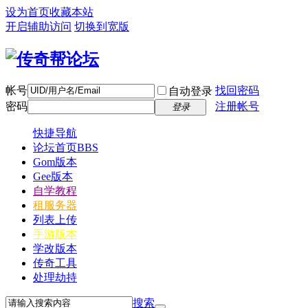
设为首页
收藏本站
开启辅助访问
切换到宽版
帐号
找回密码
自动登录
密码
注册帐号
登录
快捷导航
论坛首页
BBS
Gom版本
Gee版本
自学教程
租服务器
列表上传
手游版本
学改版本
传奇工具
处理劫持
搜索