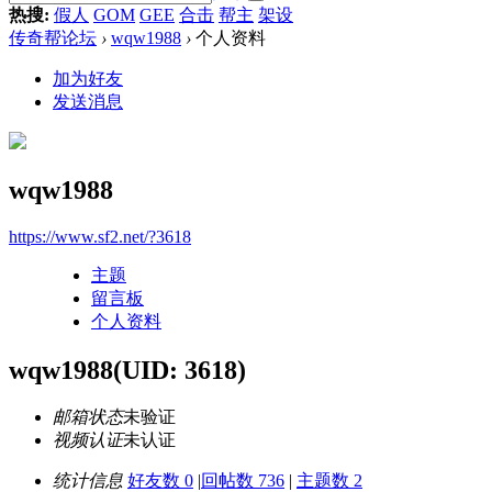
热搜:
假人
GOM
GEE
合击
帮主
架设
传奇帮论坛
›
wqw1988
›
个人资料
加为好友
发送消息
wqw1988
https://www.sf2.net/?3618
主题
留言板
个人资料
wqw1988
(UID: 3618)
邮箱状态
未验证
视频认证
未认证
统计信息
好友数 0
|
回帖数 736
|
主题数 2