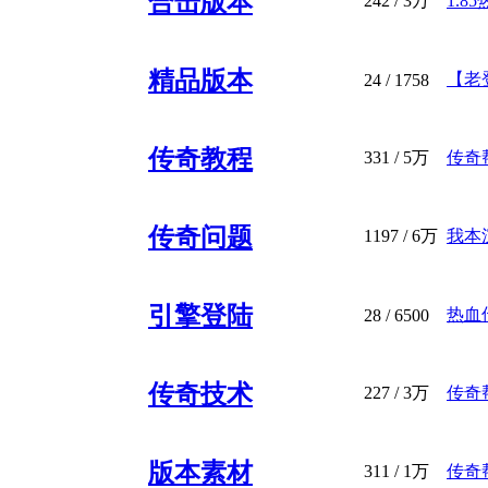
合击版本
242
/
3万
1.8
精品版本
【老登
24
/ 1758
传奇教程
331
/
5万
传奇帮
传奇问题
1197
/
6万
我本
引擎登陆
热血
28
/ 6500
传奇技术
227
/
3万
传奇
版本素材
311
/
1万
传奇