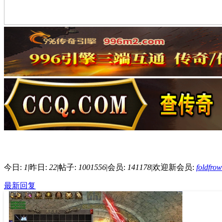
今日:
1
|
昨日:
22
|
帖子:
1001556
|
会员:
141178
|
欢迎新会员:
foldfro
最新回复