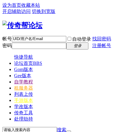
设为首页
收藏本站
开启辅助访问
切换到宽版
帐号
找回密码
自动登录
密码
注册帐号
登录
快捷导航
论坛首页
BBS
Gom版本
Gee版本
自学教程
租服务器
列表上传
手游版本
学改版本
传奇工具
处理劫持
搜索