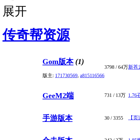
传奇帮资源
Gom版本
(1)
3798
/
64万
新苍
版主:
171730569
,
a815116566
GeeM2端
731
/
13万
1.7
手游版本
【页
30
/ 3355