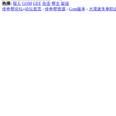
热搜:
假人
GOM
GEE
合击
帮主
架设
传奇帮论坛
»
论坛首页
›
传奇帮资源
›
Gom版本
›
大漠迷失单职