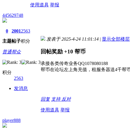
使用道具
举报
445629748
0
2001
2563
发表于 2025-4-24 11:01:14
|
显示全部楼层
主题
帖子
积分
回帖奖励
+10
帮币
普通帮众
承接各类传奇业务QQ1078080188
帮币在论坛左上角充值，租服务器送4千帮
积分
2563
发消息
回复
支持
反对
使用道具
举报
player888