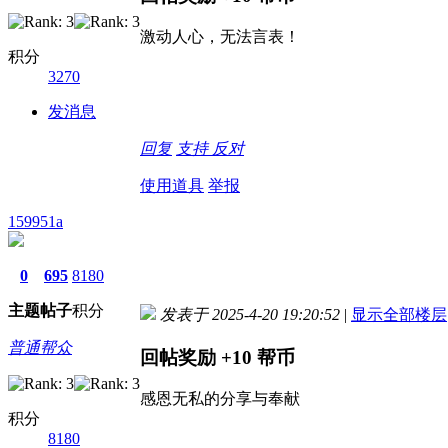
激动人心，无法言表！
积分
3270
发消息
回复
支持
反对
使用道具
举报
159951a
0
695
8180
主题
帖子
积分
发表于 2025-4-20 19:20:52
|
显示全部楼层
普通帮众
回帖奖励
+10
帮币
感恩无私的分享与奉献
积分
8180