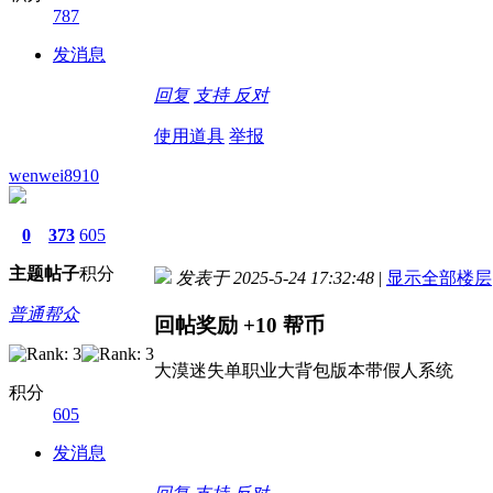
787
发消息
回复
支持
反对
使用道具
举报
wenwei8910
0
373
605
主题
帖子
积分
发表于 2025-5-24 17:32:48
|
显示全部楼层
普通帮众
回帖奖励
+10
帮币
大漠迷失单职业大背包版本带假人系统
积分
605
发消息