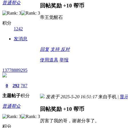
普通帮众
回帖奖励
+10
帮币
帝王觉醒石
积分
1242
发消息
回复
支持
反对
使用道具
举报
13778889295
0
292
787
主题
帖子
积分
发表于 2025-5-20 16:51:17
来自手机
|
显
普通帮众
回帖奖励
+10
帮币
厉害了我的哥，谢谢分享了。
积分