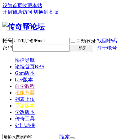
设为首页
收藏本站
开启辅助访问
切换到宽版
帐号
找回密码
自动登录
密码
注册帐号
登录
快捷导航
论坛首页
BBS
Gom版本
Gee版本
自学教程
租服务器
列表上传
手游版本
学改版本
传奇工具
处理劫持
搜索