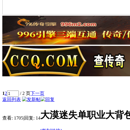
1
2
/ 2 页
下一页
返回列表
大漠迷失单职业大背
查看:
1705
|
回复:
14