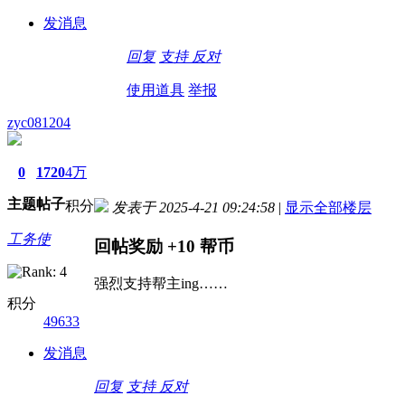
发消息
回复
支持
反对
使用道具
举报
zyc081204
0
1720
4万
主题
帖子
积分
发表于 2025-4-21 09:24:58
|
显示全部楼层
工务使
回帖奖励
+10
帮币
强烈支持帮主ing……
积分
49633
发消息
回复
支持
反对