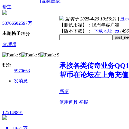
[复制链接]
帮主
发表于 2025-4-20 10:56:21
|
显
5376
6502
597万
【测试用端】：16周年客户端
【版本下载】：
下载地址 .txt
(49
主题
帖子
积分
post_ne
管理员
承接各类传奇业务QQ107
积分
5970663
帮币在论坛左上角充值
发消息
回复
使用道具
举报
125149891
0
1167
1万