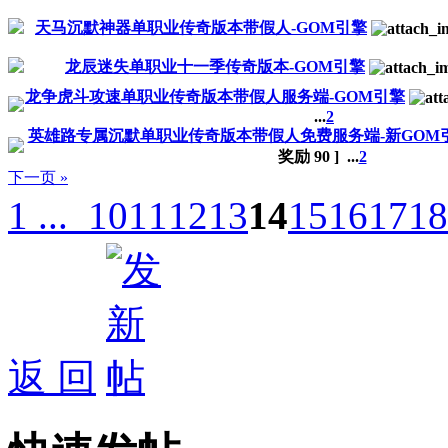
天马沉默神器单职业传奇版本带假人-GOM引擎
龙辰迷失单职业十一季传奇版本-GOM引擎
龙争虎斗攻速单职业传奇版本带假人服务端-GOM引擎
...
2
英雄路专属沉默单职业传奇版本带假人免费服务端-新GOM
奖励
90
]
...
2
下一页 »
1 ...
10
11
12
13
14
15
16
17
18
返 回