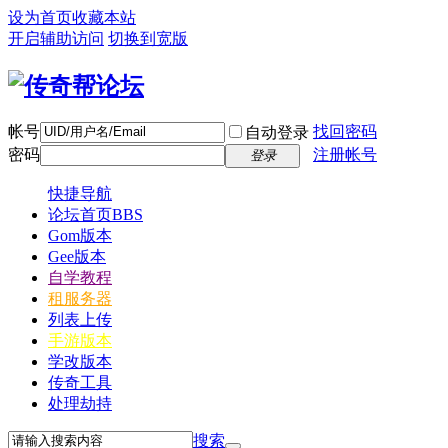
设为首页
收藏本站
开启辅助访问
切换到宽版
帐号
找回密码
自动登录
密码
注册帐号
登录
快捷导航
论坛首页
BBS
Gom版本
Gee版本
自学教程
租服务器
列表上传
手游版本
学改版本
传奇工具
处理劫持
搜索