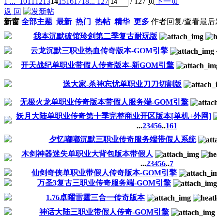
1 ...
10
11
12
13
14
15
16
17
18
... 127
/ 127 页
下一页
返 回
新窗
全部主题
最新
热门
热帖
精华
更多
作者
回复/查看
最后
我本沉默破馆珍剑第二季复古耐玩版
云龙沉默三职业热血传奇版本-GOM引擎
开天战纪单职业带假人传奇版本-新GOM引擎
送大家-杀神忘忧单职业刀刀切割版
无极火龙单职业传奇版本带假人服务端-GOM引擎
妖月大陆单职业传奇第十季完整商业开区版本[单机+外网]
...
2
3
4
5
6
..
161
夕忆嘟嘟沉默三职业传奇服务端带假人系统
木剑神器迷失单职业大背包版本带假人
...
2
3
4
5
6
..
7
仙剑奇侠单职业带假人传奇版本-GOM引擎
万圣3复古三职业传奇服务端-GOM引擎
1.76卓曜雷霆三合一传奇版本
神话大陆三职业带假人传奇-GOM引擎