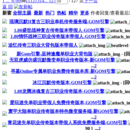
1 ...
6
7
8
9
10
11
12
13
14
... 127
/ 127 页
下一页
返 回
新窗
全部主题
最新
热门
热帖
精华
更多
作者
回复/查看
最后
琉璃沉默II复古三职业单机传奇服务端-GOM引擎
1.80盛世战神复古传奇版本带假人-GOM引擎
1.80情怀战神三职业传奇版本带假人-GOM引擎
追忆传奇三职业大背包版本带假人
新Gom引擎-巫神逢魔单职业大背包版
-
[
无双虎威仿盛沉默微变单职业传奇版本-新GOM引擎
...
2
寻墓Online专属单职业免费传奇版本库-新GOM引擎
...
2
冰江沉默传奇版本-GOM引擎
-
[
1.80龙腾冰魂复古三职业传奇版本-GOM引擎
爱玩迷失单职业带假人免费传奇版本-GOM引擎
寰宇大陆单职业传奇版本特色微变服务端-新GOM引擎
...
2
青花迷失单职业传奇版本带假人系统免费服务端-GOM引擎
90
]
...
2