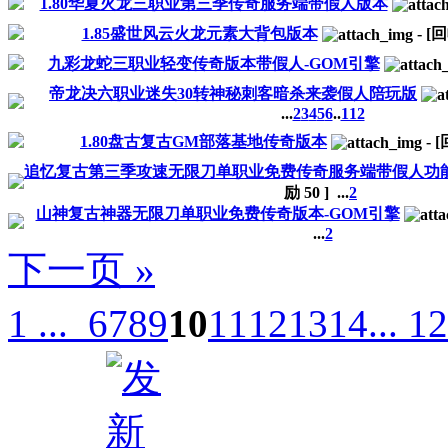
1.80华夏火龙三职业第三季传奇服务端带假人版本
1.85盛世风云火龙元素大背包版本
-
[
九彩龙蛇三职业轻变传奇版本带假人-GOM引擎
帝龙决六职业迷失30转神秘刺客暗杀来袭假人陪玩版
...
2
3
4
5
6
..
112
1.80盘古复古GM部落基地传奇版本
-
追忆复古第三季攻速无限刀单职业免费传奇服务端带假人功
励
50
]
...
2
山神复古神器无限刀单职业免费传奇版本-GOM引擎
...
2
下一页 »
1 ...
6
7
8
9
10
11
12
13
14
... 1