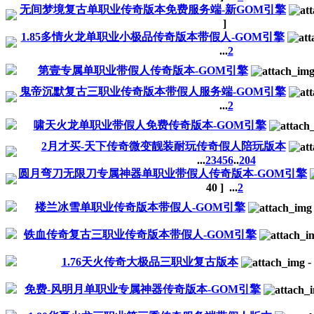
无间梦境复古单职业传奇版本免费服务端-新GOM引擎
]
1.85多情火龙单职业小极品传奇版本带假人-GOM引擎
...
2
第壹专属单职业带假人传奇版本-GOM引擎
鬼帝沉默复古三职业传奇版本带假人服务端-GOM引擎
...
2
啸天火龙单职业带假人免费传奇版本-GOM引擎
2月才买-天下传奇微变靓装耐玩传奇假人陪玩版本
...
2
3
4
5
6
..
204
圆月弯刀无限刀专属神器单职业带假人传奇版本-GOM引擎
40
]
...
2
楼兰冰雪单职业传奇版本带假人-GOM引擎
铁血传奇复古三职业传奇版本带假人-GOM引擎
1.76天火传奇大极品三职业复古版本
-
免费-风明月单职业专属神器传奇版本-GOM引擎