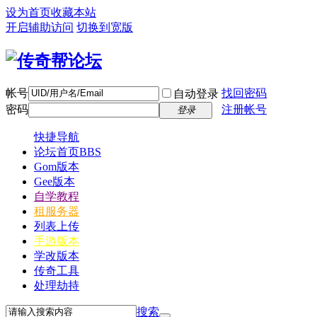
设为首页
收藏本站
开启辅助访问
切换到宽版
帐号
找回密码
自动登录
密码
注册帐号
登录
快捷导航
论坛首页
BBS
Gom版本
Gee版本
自学教程
租服务器
列表上传
手游版本
学改版本
传奇工具
处理劫持
搜索