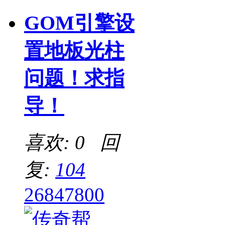
GOM引擎设
置地板光柱
问题！求指
导！
喜欢: 0 回
复:
104
26847800