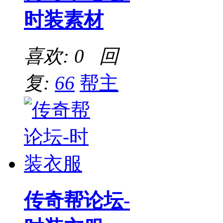
时装素材
喜欢: 0 回
复:
66
帮主
传奇帮论坛-