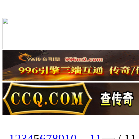
1
2
3
4
5
6
7
8
9
10
... 11
/ 1