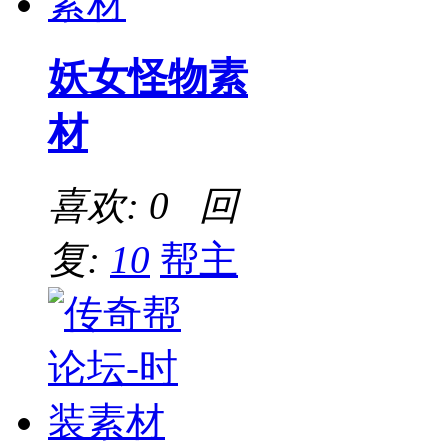
妖女怪物素
材
喜欢: 0 回
复:
10
帮主