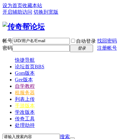
设为首页
收藏本站
开启辅助访问
切换到宽版
帐号
找回密码
自动登录
密码
注册帐号
登录
快捷导航
论坛首页
BBS
Gom版本
Gee版本
自学教程
租服务器
列表上传
手游版本
学改版本
传奇工具
处理劫持
搜索