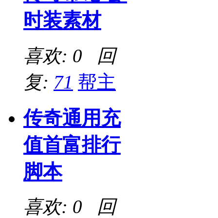
时装素材
喜欢: 0 回
复:
71
帮主
传奇通用充
值首富排行
脚本
喜欢: 0 回