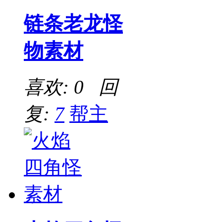
链条老龙怪
物素材
喜欢: 0 回
复:
7
帮主