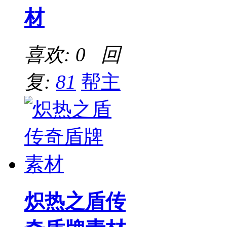
材
喜欢: 0 回
复:
81
帮主
炽热之盾传