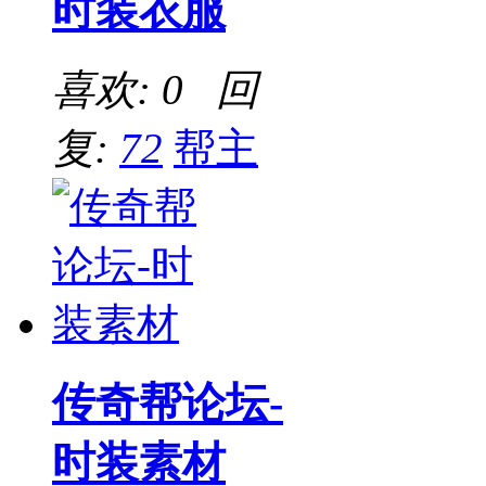
时装衣服
喜欢: 0 回
复:
72
帮主
传奇帮论坛-
时装素材