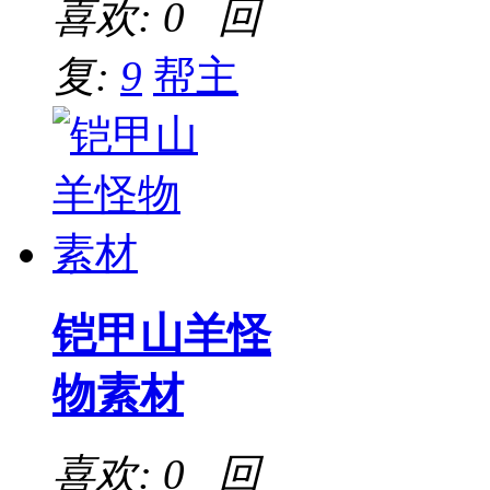
喜欢: 0 回
复:
9
帮主
铠甲山羊怪
物素材
喜欢: 0 回