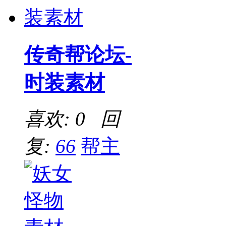
传奇帮论坛-
时装素材
喜欢: 0 回
复:
66
帮主