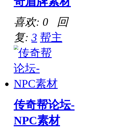
奇盾牌素材
喜欢: 0 回
复:
3
帮主
传奇帮论坛-
NPC素材