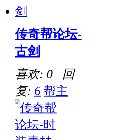
传奇帮论坛-
古剑
喜欢: 0 回
复:
6
帮主