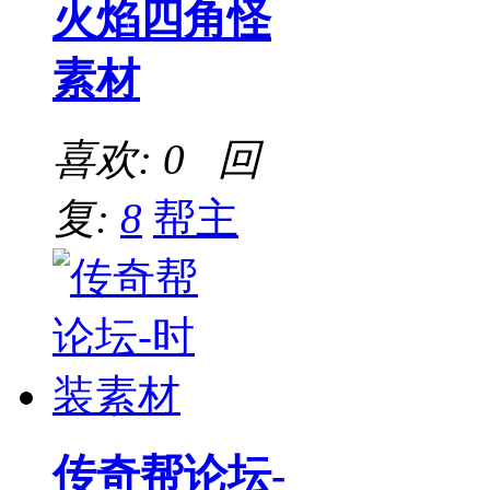
火焰四角怪
素材
喜欢: 0 回
复:
8
帮主
传奇帮论坛-