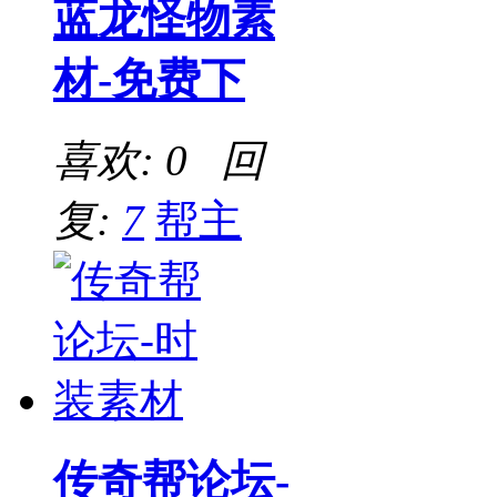
蓝龙怪物素
材-免费下
喜欢: 0 回
复:
7
帮主
传奇帮论坛-