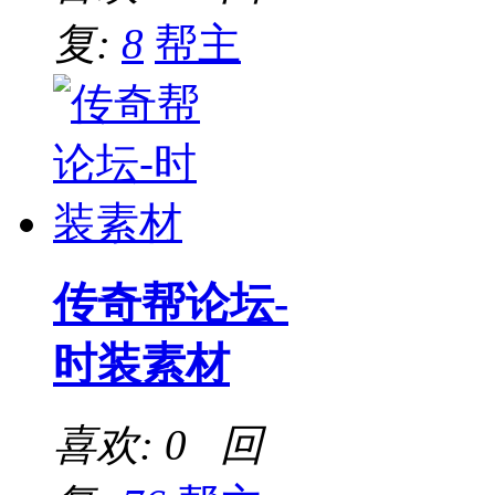
复:
8
帮主
传奇帮论坛-
时装素材
喜欢: 0 回