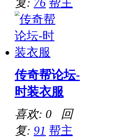
复:
76
帮主
传奇帮论坛-
时装衣服
喜欢: 0 回
复:
91
帮主