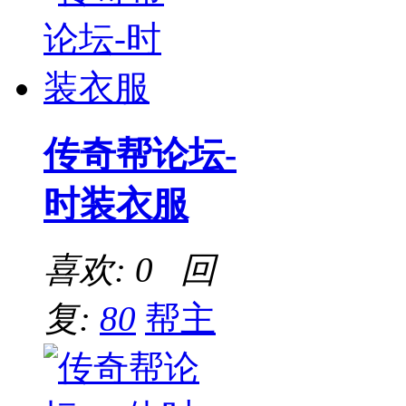
传奇帮论坛-
时装衣服
喜欢: 0 回
复:
80
帮主