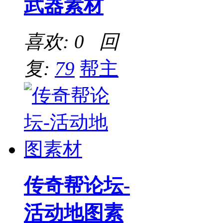
武器素材
喜欢: 0 回
复:
79
帮主
传奇帮论坛-
活动地图素