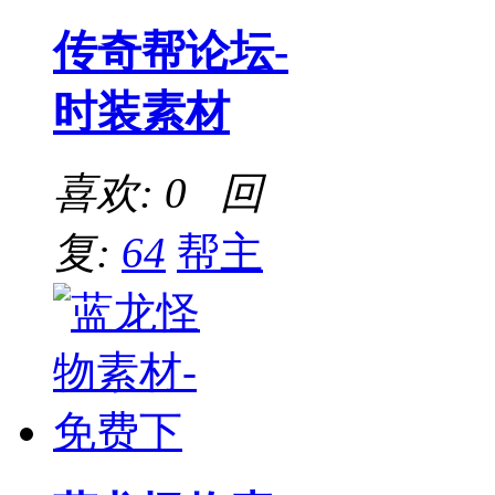
传奇帮论坛-
时装素材
喜欢: 0 回
复:
64
帮主