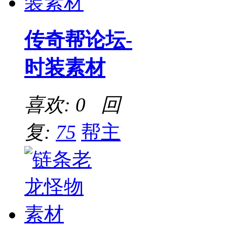
传奇帮论坛-
时装素材
喜欢: 0 回
复:
75
帮主