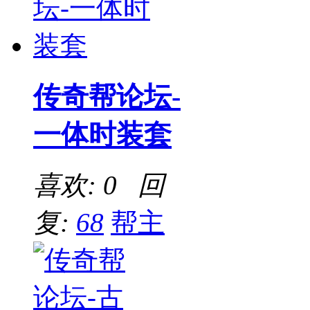
传奇帮论坛-
一体时装套
喜欢: 0 回
复:
68
帮主