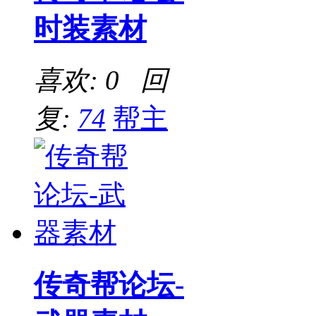
时装素材
喜欢: 0 回
复:
74
帮主
传奇帮论坛-