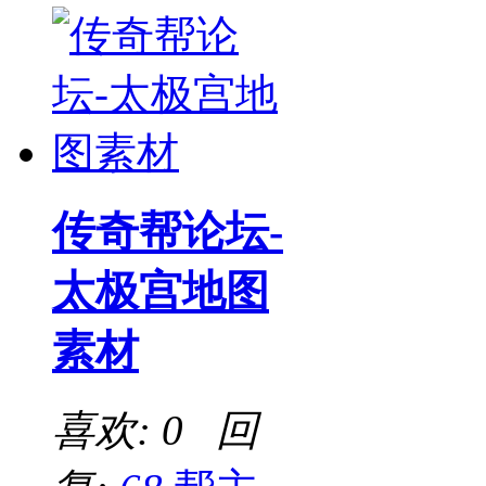
传奇帮论坛-
太极宫地图
素材
喜欢: 0 回