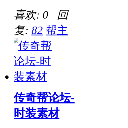
喜欢: 0 回
复:
82
帮主
传奇帮论坛-
时装素材