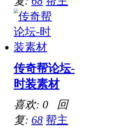
复:
68
帮主
传奇帮论坛-
时装素材
喜欢: 0 回
复:
68
帮主