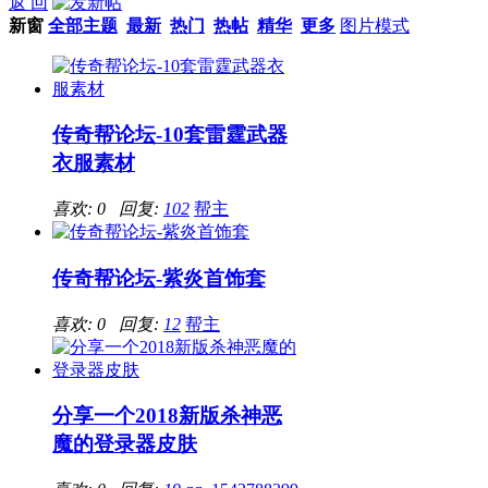
返 回
新窗
全部主题
最新
热门
热帖
精华
更多
图片模式
传奇帮论坛-10套雷霆武器
衣服素材
喜欢: 0 回复:
102
帮主
传奇帮论坛-紫炎首饰套
喜欢: 0 回复:
12
帮主
分享一个2018新版杀神恶
魔的登录器皮肤