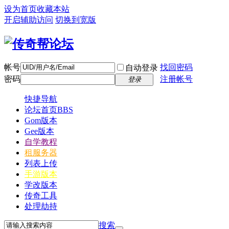
设为首页
收藏本站
开启辅助访问
切换到宽版
帐号
找回密码
自动登录
密码
注册帐号
登录
快捷导航
论坛首页
BBS
Gom版本
Gee版本
自学教程
租服务器
列表上传
手游版本
学改版本
传奇工具
处理劫持
搜索