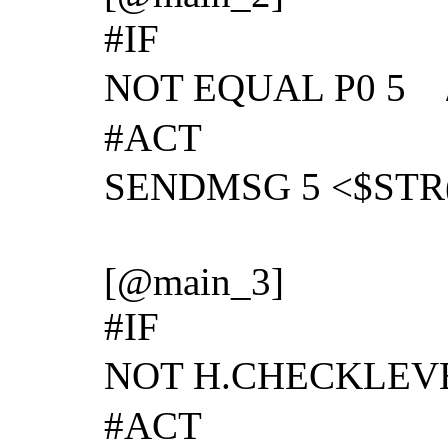
#IF
NOT EQUAL P0
#ACT
SENDMSG 5 <$S
[@main_3]
#IF
NOT H.CHECKL
#ACT