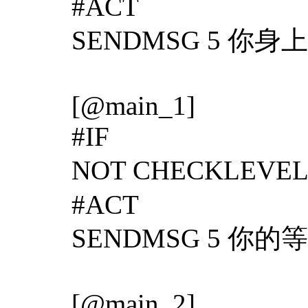
#ACT
SENDMSG 5 你身
[@main_1]
#IF
NOT CHECKLEV
#ACT
SENDMSG 5 你的
[@main_2]