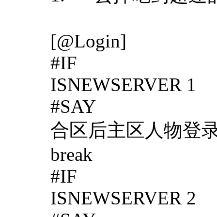
[@Login]
#IF
ISNEWSERVER 1
#SAY
合区后主区人物登
break
#IF
ISNEWSERVER 2