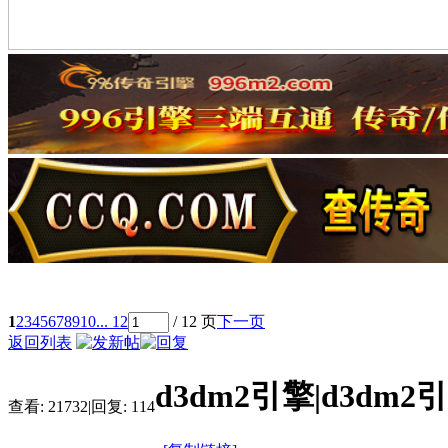
1
2
3
4
5
6
7
8
9
10
... 12
/ 12 页
下一页
返回列表
d3dm2引擎|d3dm
查看:
21732
|
回复:
114