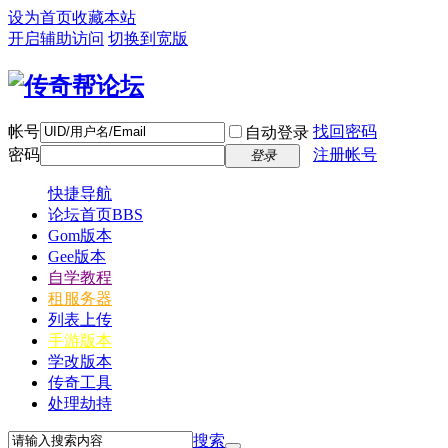
设为首页
收藏本站
开启辅助访问
切换到宽版
帐号
找回密码
自动登录
密码
注册帐号
登录
快捷导航
论坛首页
BBS
Gom版本
Gee版本
自学教程
租服务器
列表上传
手游版本
学改版本
传奇工具
处理劫持
搜索