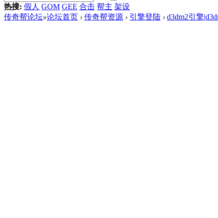
热搜:
假人
GOM
GEE
合击
帮主
架设
传奇帮论坛
»
论坛首页
›
传奇帮资源
›
引擎登陆
›
d3dm2引擎|