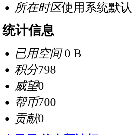
所在时区
使用系统默认
统计信息
已用空间
0 B
积分
798
威望
0
帮币
700
贡献
0