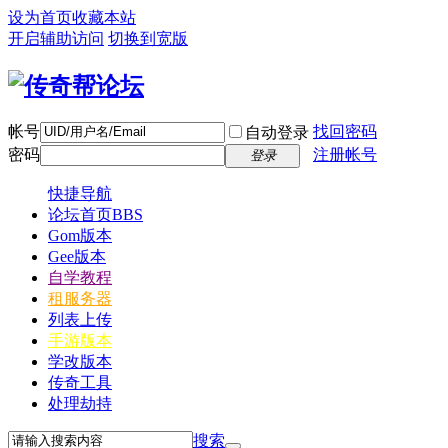
设为首页
收藏本站
开启辅助访问
切换到宽版
帐号
找回密码
自动登录
密码
注册帐号
登录
快捷导航
论坛首页
BBS
Gom版本
Gee版本
自学教程
租服务器
列表上传
手游版本
学改版本
传奇工具
处理劫持
搜索