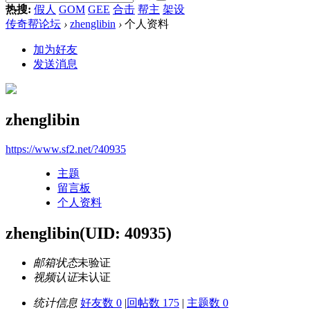
热搜:
假人
GOM
GEE
合击
帮主
架设
传奇帮论坛
›
zhenglibin
›
个人资料
加为好友
发送消息
zhenglibin
https://www.sf2.net/?40935
主题
留言板
个人资料
zhenglibin
(UID: 40935)
邮箱状态
未验证
视频认证
未认证
统计信息
好友数 0
|
回帖数 175
|
主题数 0