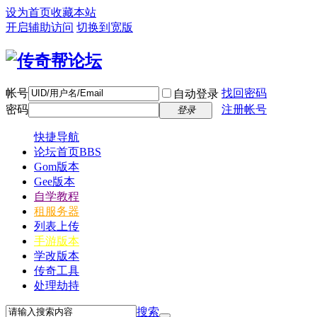
设为首页
收藏本站
开启辅助访问
切换到宽版
帐号
找回密码
自动登录
密码
注册帐号
登录
快捷导航
论坛首页
BBS
Gom版本
Gee版本
自学教程
租服务器
列表上传
手游版本
学改版本
传奇工具
处理劫持
搜索