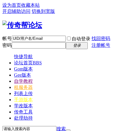
设为首页
收藏本站
开启辅助访问
切换到宽版
帐号
找回密码
自动登录
密码
注册帐号
登录
快捷导航
论坛首页
BBS
Gom版本
Gee版本
自学教程
租服务器
列表上传
手游版本
学改版本
传奇工具
处理劫持
搜索