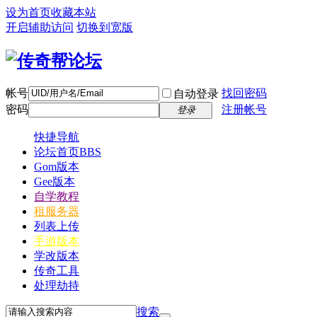
设为首页
收藏本站
开启辅助访问
切换到宽版
帐号
找回密码
自动登录
密码
注册帐号
登录
快捷导航
论坛首页
BBS
Gom版本
Gee版本
自学教程
租服务器
列表上传
手游版本
学改版本
传奇工具
处理劫持
搜索