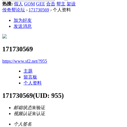
热搜:
假人
GOM
GEE
合击
帮主
架设
传奇帮论坛
›
171730569
›
个人资料
加为好友
发送消息
171730569
https://www.sf2.net/?955
主题
留言板
个人资料
171730569
(UID: 955)
邮箱状态
未验证
视频认证
未认证
个人签名