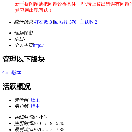
新手提问题请把问题说得具体一些,请上传出错误有问题的截
然容易出现问题！
统计信息
好友数 3
|
回帖数 370
|
主题数 2
性别
保密
生日
-
个人主页
http://
管理以下版块
Gom版本
活跃概况
管理组
版主
用户组
版主
在线时间
94 小时
注册时间
2016-5-19 15:46
最后访问
2026-1-12 17:36