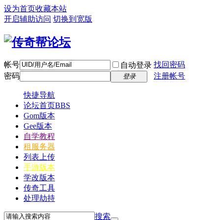
设为首页
收藏本站
开启辅助访问
切换到宽版
帐号
找回密码
自动登录
密码
注册帐号
登录
快捷导航
论坛首页
BBS
Gom版本
Gee版本
自学教程
租服务器
列表上传
手游版本
学改版本
传奇工具
处理劫持
搜索