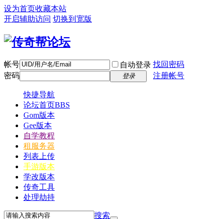
设为首页
收藏本站
开启辅助访问
切换到宽版
帐号
找回密码
自动登录
密码
注册帐号
登录
快捷导航
论坛首页
BBS
Gom版本
Gee版本
自学教程
租服务器
列表上传
手游版本
学改版本
传奇工具
处理劫持
搜索