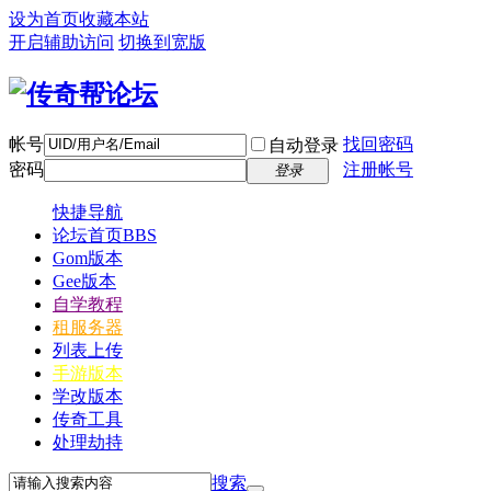
设为首页
收藏本站
开启辅助访问
切换到宽版
帐号
找回密码
自动登录
密码
注册帐号
登录
快捷导航
论坛首页
BBS
Gom版本
Gee版本
自学教程
租服务器
列表上传
手游版本
学改版本
传奇工具
处理劫持
搜索