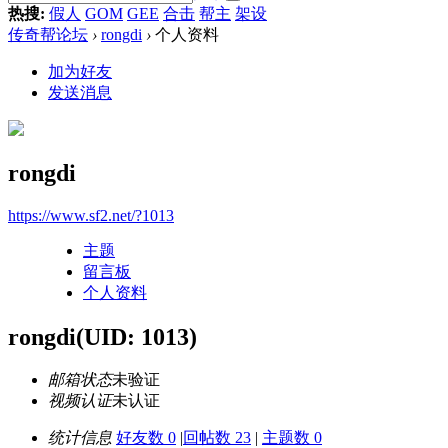
热搜:
假人
GOM
GEE
合击
帮主
架设
传奇帮论坛
›
rongdi
›
个人资料
加为好友
发送消息
rongdi
https://www.sf2.net/?1013
主题
留言板
个人资料
rongdi
(UID: 1013)
邮箱状态
未验证
视频认证
未认证
统计信息
好友数 0
|
回帖数 23
|
主题数 0