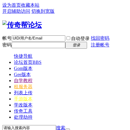
设为首页
收藏本站
开启辅助访问
切换到宽版
帐号
找回密码
自动登录
密码
注册帐号
登录
快捷导航
论坛首页
BBS
Gom版本
Gee版本
自学教程
租服务器
列表上传
手游版本
学改版本
传奇工具
处理劫持
搜索