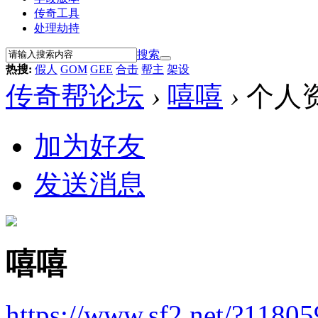
传奇工具
处理劫持
搜索
热搜:
假人
GOM
GEE
合击
帮主
架设
传奇帮论坛
›
嘻嘻
›
个人
加为好友
发送消息
嘻嘻
https://www.sf2.net/?11805