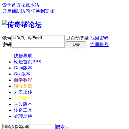
设为首页
收藏本站
开启辅助访问
切换到宽版
帐号
找回密码
自动登录
密码
注册帐号
登录
快捷导航
论坛首页
BBS
Gom版本
Gee版本
自学教程
租服务器
列表上传
手游版本
学改版本
传奇工具
处理劫持
搜索