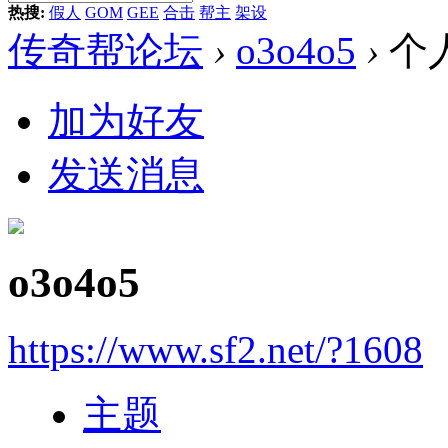
热搜:
假人
GOM
GEE
合击
帮主
架设
传奇帮论坛
›
o3o4o5
›
个
加为好友
发送消息
o3o4o5
https://www.sf2.net/?1608
主题