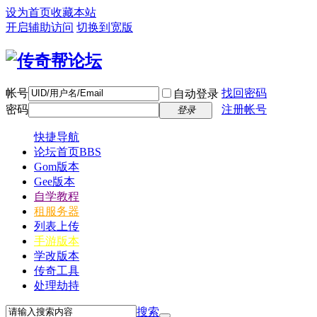
设为首页
收藏本站
开启辅助访问
切换到宽版
帐号
找回密码
自动登录
密码
注册帐号
登录
快捷导航
论坛首页
BBS
Gom版本
Gee版本
自学教程
租服务器
列表上传
手游版本
学改版本
传奇工具
处理劫持
搜索