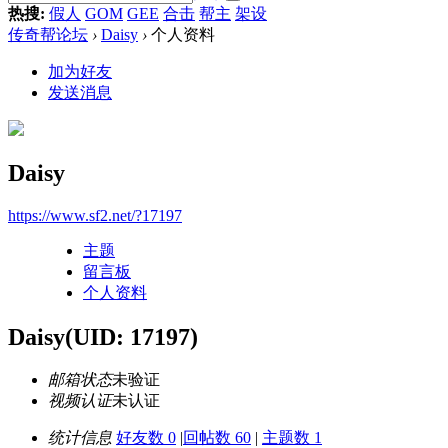
热搜:
假人
GOM
GEE
合击
帮主
架设
传奇帮论坛
›
Daisy
›
个人资料
加为好友
发送消息
Daisy
https://www.sf2.net/?17197
主题
留言板
个人资料
Daisy
(UID: 17197)
邮箱状态
未验证
视频认证
未认证
统计信息
好友数 0
|
回帖数 60
|
主题数 1