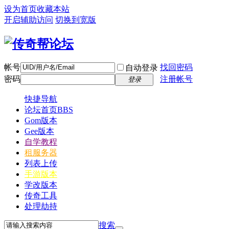
设为首页
收藏本站
开启辅助访问
切换到宽版
帐号
找回密码
自动登录
密码
注册帐号
登录
快捷导航
论坛首页
BBS
Gom版本
Gee版本
自学教程
租服务器
列表上传
手游版本
学改版本
传奇工具
处理劫持
搜索