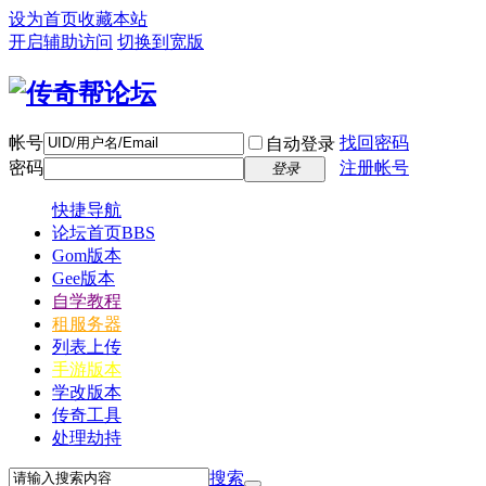
设为首页
收藏本站
开启辅助访问
切换到宽版
帐号
找回密码
自动登录
密码
注册帐号
登录
快捷导航
论坛首页
BBS
Gom版本
Gee版本
自学教程
租服务器
列表上传
手游版本
学改版本
传奇工具
处理劫持
搜索