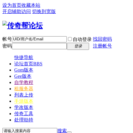
设为首页
收藏本站
开启辅助访问
切换到宽版
帐号
找回密码
自动登录
密码
注册帐号
登录
快捷导航
论坛首页
BBS
Gom版本
Gee版本
自学教程
租服务器
列表上传
手游版本
学改版本
传奇工具
处理劫持
搜索