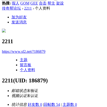
热搜:
假人
GOM
GEE
合击
帮主
架设
传奇帮论坛
›
2211
›
个人资料
加为好友
发送消息
2211
https://www.sf2.net/?186879
主题
留言板
个人资料
2211
(UID: 186879)
邮箱状态
未验证
视频认证
未认证
统计信息
好友数 0
|
回帖数 54
|
主题数 0