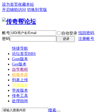
设为首页
收藏本站
开启辅助访问
切换到宽版
帐号
找回密码
自动登录
密码
注册帐号
登录
快捷导航
论坛首页
BBS
Gom版本
Gee版本
自学教程
租服务器
列表上传
手游版本
学改版本
传奇工具
处理劫持
搜索