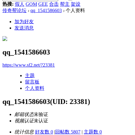
热搜:
假人
GOM
GEE
合击
帮主
架设
传奇帮论坛
›
qq_1541586603
›
个人资料
加为好友
发送消息
qq_1541586603
https://www.sf2.net/?23381
主题
留言板
个人资料
qq_1541586603
(UID: 23381)
邮箱状态
未验证
视频认证
未认证
统计信息
好友数 0
|
回帖数 5807
|
主题数 0