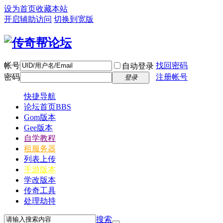
设为首页
收藏本站
开启辅助访问
切换到宽版
帐号
找回密码
自动登录
密码
注册帐号
登录
快捷导航
论坛首页
BBS
Gom版本
Gee版本
自学教程
租服务器
列表上传
手游版本
学改版本
传奇工具
处理劫持
搜索