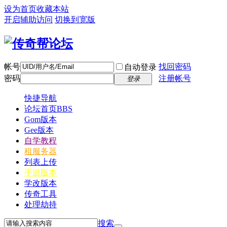
设为首页
收藏本站
开启辅助访问
切换到宽版
帐号
找回密码
自动登录
密码
注册帐号
登录
快捷导航
论坛首页
BBS
Gom版本
Gee版本
自学教程
租服务器
列表上传
手游版本
学改版本
传奇工具
处理劫持
搜索