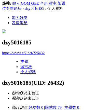
热搜:
假人
GOM
GEE
合击
帮主
架设
传奇帮论坛
›
dzy5016185
›
个人资料
加为好友
发送消息
dzy5016185
https://www.sf2.net/?26432
主题
留言板
个人资料
dzy5016185
(UID: 26432)
邮箱状态
未验证
视频认证
未认证
统计信息
好友数 0
|
回帖数 79
|
主题数 0