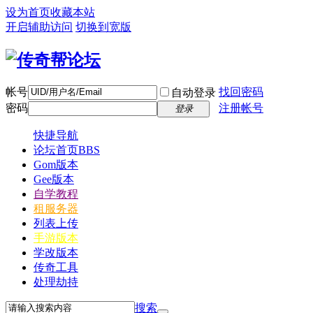
设为首页
收藏本站
开启辅助访问
切换到宽版
帐号
找回密码
自动登录
密码
注册帐号
登录
快捷导航
论坛首页
BBS
Gom版本
Gee版本
自学教程
租服务器
列表上传
手游版本
学改版本
传奇工具
处理劫持
搜索