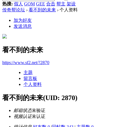
热搜:
假人
GOM
GEE
合击
帮主
架设
传奇帮论坛
›
看不到的未来
›
个人资料
加为好友
发送消息
看不到的未来
https://www.sf2.net/?2870
主题
留言板
个人资料
看不到的未来
(UID: 2870)
邮箱状态
未验证
视频认证
未认证
统计信息
好友数 0
|
回帖数 343
|
主题数 0