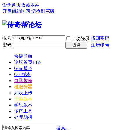
设为首页
收藏本站
开启辅助访问
切换到宽版
帐号
找回密码
自动登录
密码
注册帐号
登录
快捷导航
论坛首页
BBS
Gom版本
Gee版本
自学教程
租服务器
列表上传
手游版本
学改版本
传奇工具
处理劫持
搜索