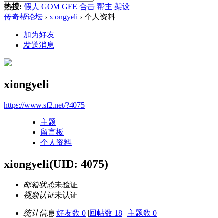
热搜:
假人
GOM
GEE
合击
帮主
架设
传奇帮论坛
›
xiongyeli
›
个人资料
加为好友
发送消息
xiongyeli
https://www.sf2.net/?4075
主题
留言板
个人资料
xiongyeli
(UID: 4075)
邮箱状态
未验证
视频认证
未认证
统计信息
好友数 0
|
回帖数 18
|
主题数 0