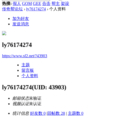
热搜:
假人
GOM
GEE
合击
帮主
架设
传奇帮论坛
›
ly76174274
›
个人资料
加为好友
发送消息
ly76174274
https://www.sf2.net/?43903
主题
留言板
个人资料
ly76174274
(UID: 43903)
邮箱状态
未验证
视频认证
未认证
统计信息
好友数 0
|
回帖数 28
|
主题数 0