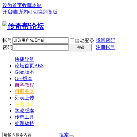
设为首页
收藏本站
开启辅助访问
切换到宽版
帐号
找回密码
自动登录
密码
注册帐号
登录
快捷导航
论坛首页
BBS
Gom版本
Gee版本
自学教程
租服务器
列表上传
手游版本
学改版本
传奇工具
处理劫持
搜索