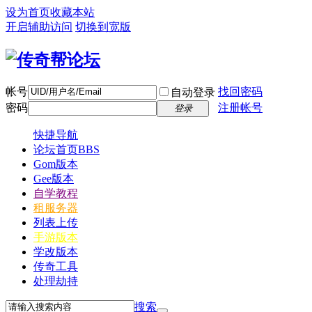
设为首页
收藏本站
开启辅助访问
切换到宽版
帐号
找回密码
自动登录
密码
注册帐号
登录
快捷导航
论坛首页
BBS
Gom版本
Gee版本
自学教程
租服务器
列表上传
手游版本
学改版本
传奇工具
处理劫持
搜索