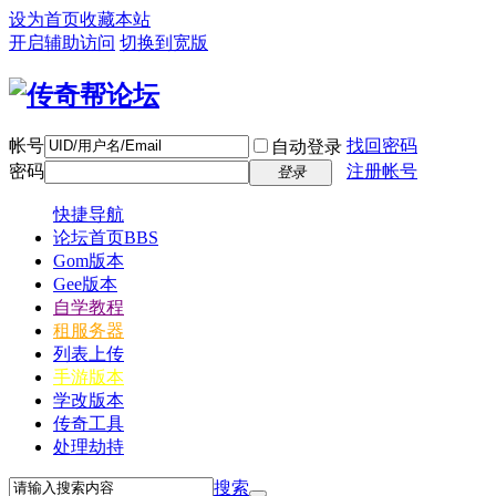
设为首页
收藏本站
开启辅助访问
切换到宽版
帐号
找回密码
自动登录
密码
注册帐号
登录
快捷导航
论坛首页
BBS
Gom版本
Gee版本
自学教程
租服务器
列表上传
手游版本
学改版本
传奇工具
处理劫持
搜索