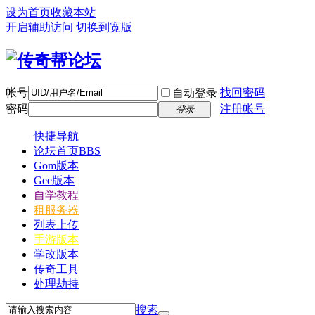
设为首页
收藏本站
开启辅助访问
切换到宽版
帐号
找回密码
自动登录
密码
注册帐号
登录
快捷导航
论坛首页
BBS
Gom版本
Gee版本
自学教程
租服务器
列表上传
手游版本
学改版本
传奇工具
处理劫持
搜索