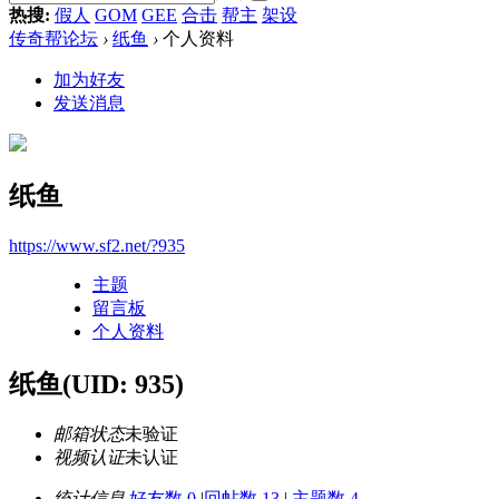
热搜:
假人
GOM
GEE
合击
帮主
架设
传奇帮论坛
›
纸鱼
›
个人资料
加为好友
发送消息
纸鱼
https://www.sf2.net/?935
主题
留言板
个人资料
纸鱼
(UID: 935)
邮箱状态
未验证
视频认证
未认证
统计信息
好友数 0
|
回帖数 13
|
主题数 4