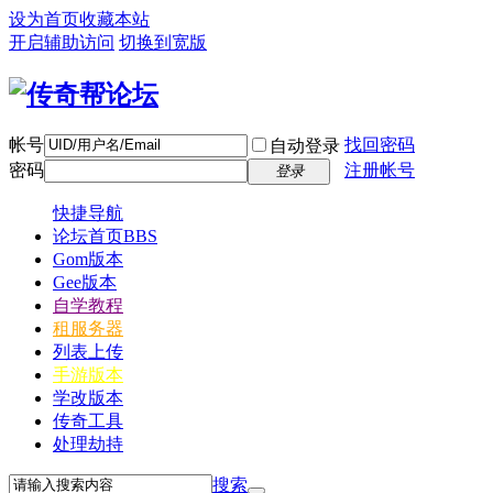
设为首页
收藏本站
开启辅助访问
切换到宽版
帐号
找回密码
自动登录
密码
注册帐号
登录
快捷导航
论坛首页
BBS
Gom版本
Gee版本
自学教程
租服务器
列表上传
手游版本
学改版本
传奇工具
处理劫持
搜索