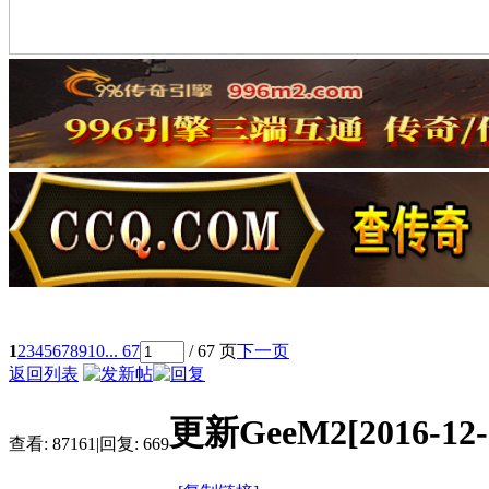
1
2
3
4
5
6
7
8
9
10
... 67
/ 67 页
下一页
返回列表
更新GeeM2[2016
查看:
87161
|
回复:
669