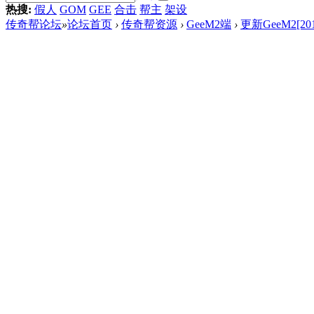
热搜:
假人
GOM
GEE
合击
帮主
架设
传奇帮论坛
»
论坛首页
›
传奇帮资源
›
GeeM2端
›
更新GeeM2[