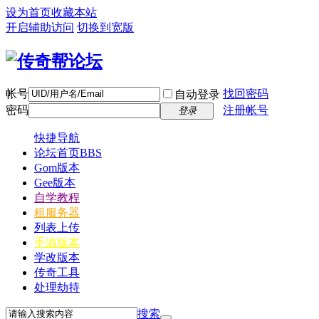
设为首页
收藏本站
开启辅助访问
切换到宽版
帐号
找回密码
自动登录
密码
注册帐号
登录
快捷导航
论坛首页
BBS
Gom版本
Gee版本
自学教程
租服务器
列表上传
手游版本
学改版本
传奇工具
处理劫持
搜索