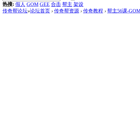
热搜:
假人
GOM
GEE
合击
帮主
架设
传奇帮论坛
»
论坛首页
›
传奇帮资源
›
传奇教程
›
帮主56课-G