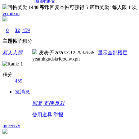
[复制链接]
1440 帮币
回复本帖可获得 5 帮币奖励! 每人限 1 次
vcmnxm
0
32
459
主题
帖子
积分
新人入帮
发表于 2020-3-12 20:06:58
|
显示全部楼层
yeamhgudskrfqoclwxpn
积分
459
发消息
回复
支持
反对
使用道具
举报
mncxzzx