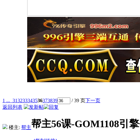
1 ...
31
32
33
34
35
36
37
38
39
/ 39 页
下一页
返回列表
帮主56课-GOM110
楼主:
帮主