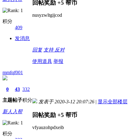
回帖奖励
+5
帮币
nusyzwltgijcod
积分
409
发消息
回复
支持
反对
使用道具
举报
mmfqf001
0
43
332
主题
帖子
积分
发表于 2020-3-12 20:07:26
|
显示全部楼层
新人入帮
回帖奖励
+5
帮币
vfyauzohpdxeib
积分