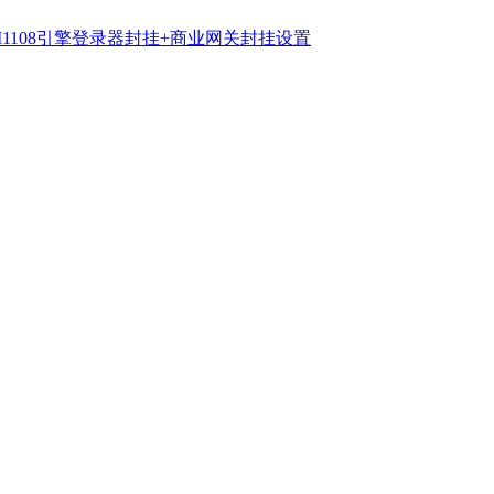
OM1108引擎登录器封挂+商业网关封挂设置