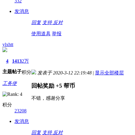
332
发消息
回复
支持
反对
使用道具
举报
ylxhtt
4
1413
2万
主题
帖子
积分
发表于 2020-3-12 22:19:48
|
显示全部楼层
工务使
回帖奖励
+5
帮币
不错，感谢分享
积分
23208
发消息
回复
支持
反对