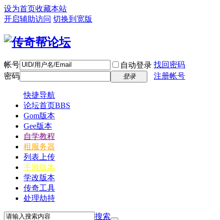
设为首页
收藏本站
开启辅助访问
切换到宽版
帐号
找回密码
自动登录
密码
注册帐号
登录
快捷导航
论坛首页
BBS
Gom版本
Gee版本
自学教程
租服务器
列表上传
手游版本
学改版本
传奇工具
处理劫持
搜索