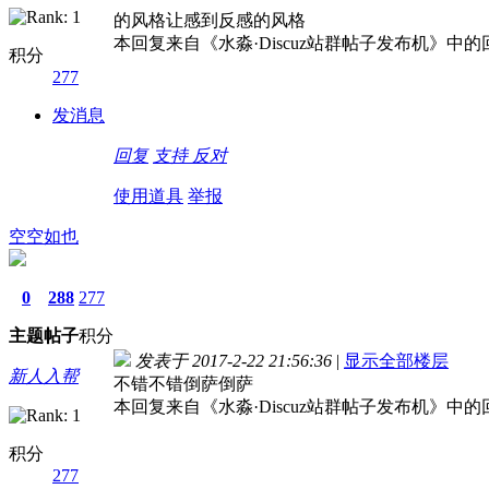
的风格让感到反感的风格
本回复来自《水淼·Discuz站群帖子发布机》中
积分
277
发消息
回复
支持
反对
使用道具
举报
空空如也
0
288
277
主题
帖子
积分
发表于 2017-2-22 21:56:36
|
显示全部楼层
新人入帮
不错不错倒萨倒萨
本回复来自《水淼·Discuz站群帖子发布机》中
积分
277