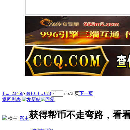
1 ...
2
3
4
5
6
7
8
9
10
11
... 673
/ 673 页
下一页
返回列表
获得帮币不走弯路，看
楼主:
帮主