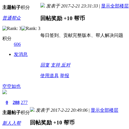
发表于 2017-2-21 23:31:33
|
显示全部楼层
主题
帖子
积分
回帖奖励
+10
帮币
普通帮众
每日签到、贡献完整版本、帮人解决问题
积分
606
发消息
回复
支持
反对
使用道具
举报
空空如也
0
288
277
发表于 2017-2-22 20:49:06
|
显示全部楼层
主题
帖子
积分
回帖奖励
+10
帮币
新人入帮