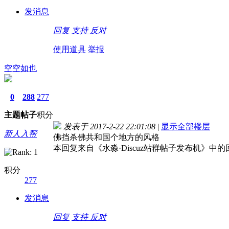
发消息
回复
支持
反对
使用道具
举报
空空如也
0
288
277
主题
帖子
积分
发表于 2017-2-22 22:01:08
|
显示全部楼层
新人入帮
佛挡杀佛共和国个地方的风格
本回复来自《水淼·Discuz站群帖子发布机》中
积分
277
发消息
回复
支持
反对