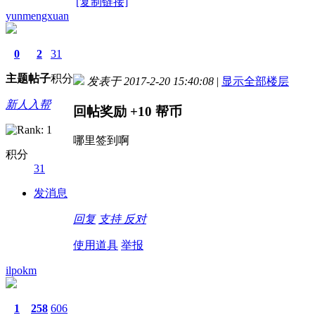
[复制链接]
yunmengxuan
0
2
31
主题
帖子
积分
发表于 2017-2-20 15:40:08
|
显示全部楼层
新人入帮
回帖奖励
+10
帮币
哪里签到啊
积分
31
发消息
回复
支持
反对
使用道具
举报
ilpokm
1
258
606