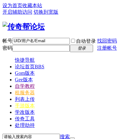
设为首页
收藏本站
开启辅助访问
切换到宽版
帐号
找回密码
自动登录
密码
注册帐号
登录
快捷导航
论坛首页
BBS
Gom版本
Gee版本
自学教程
租服务器
列表上传
手游版本
学改版本
传奇工具
处理劫持
搜索