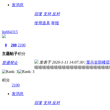
发消息
回复
支持
反对
使用道具
举报
liu664315
0
288
2100
主题
帖子
积分
发表于 2020-1-11 14:07:30
|
显示全部楼层
普通帮众
嘻嘻嘻嘻嘻嘻嘻嘻嘻嘻嘻嘻嘻嘻嘻嘻嘻嘻嘻
积分
2100
发消息
回复
支持
反对