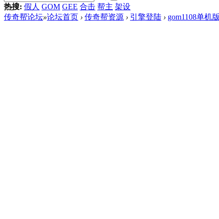
热搜:
假人
GOM
GEE
合击
帮主
架设
传奇帮论坛
»
论坛首页
›
传奇帮资源
›
引擎登陆
›
gom1108单机