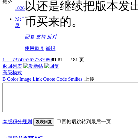
积分
以还是继续把版本发
1026
币买来的。
发消
息
回复
支持
反对
使用道具
举报
1 ...
73
74
75
76
77
78
79
80
81
/ 81 页
返回列表
高级模式
B
Color
Image
Link
Quote
Code
Smilies
|
上传
本版积分规则
回帖后跳转到最后一页
发表回复