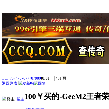
1 ...
73
74
75
76
77
78
79
80
81
/ 81 页
返回列表
100￥买的-GeeM2王
楼主:
帮主