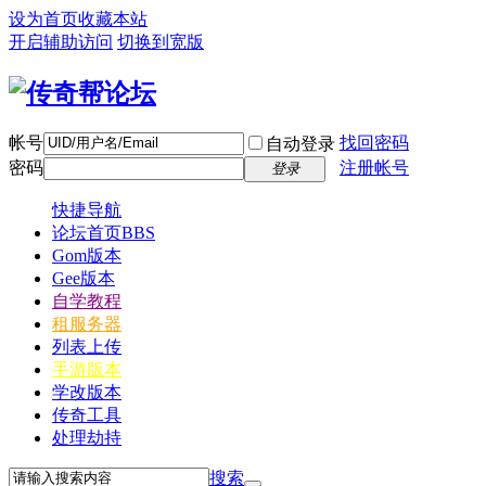
设为首页
收藏本站
开启辅助访问
切换到宽版
帐号
找回密码
自动登录
密码
注册帐号
登录
快捷导航
论坛首页
BBS
Gom版本
Gee版本
自学教程
租服务器
列表上传
手游版本
学改版本
传奇工具
处理劫持
搜索