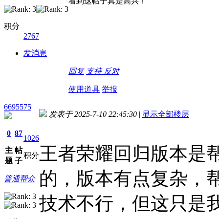
看到这帖子真是高兴！
积分
2767
发消息
回复
支持
反对
使用道具
举报
6695575
发表于 2025-7-10 22:45:30
|
显示全部楼层
0
87
1026
王者荣耀回归版本是
主
帖
积分
题
子
的，版本有点复杂，
普通帮众
技术不行，但这只是