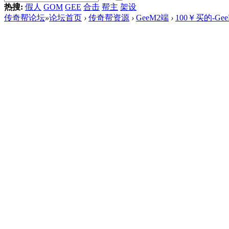
热搜:
假人
GOM
GEE
合击
帮主
架设
传奇帮论坛
»
论坛首页
›
传奇帮资源
›
GeeM2端
›
100￥买的-