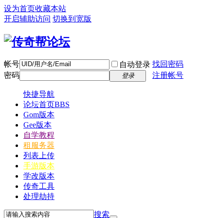
设为首页
收藏本站
开启辅助访问
切换到宽版
帐号
找回密码
自动登录
密码
注册帐号
登录
快捷导航
论坛首页
BBS
Gom版本
Gee版本
自学教程
租服务器
列表上传
手游版本
学改版本
传奇工具
处理劫持
搜索