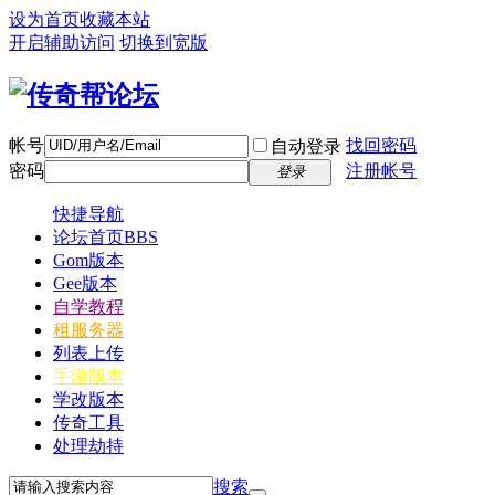
设为首页
收藏本站
开启辅助访问
切换到宽版
帐号
找回密码
自动登录
密码
注册帐号
登录
快捷导航
论坛首页
BBS
Gom版本
Gee版本
自学教程
租服务器
列表上传
手游版本
学改版本
传奇工具
处理劫持
搜索