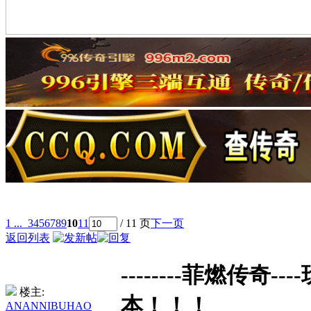
1 ...
3
4
5
6
7
8
9
10
11
/ 11 页
下一页
返回列表
--------菲燃传奇-
楼主:
本！！！
ANANNIBUHAO