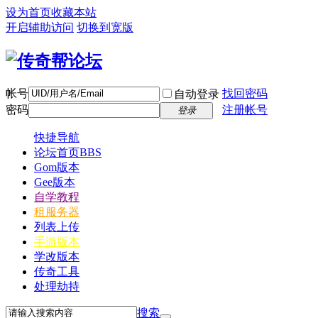
设为首页
收藏本站
开启辅助访问
切换到宽版
帐号
找回密码
自动登录
密码
注册帐号
登录
快捷导航
论坛首页
BBS
Gom版本
Gee版本
自学教程
租服务器
列表上传
手游版本
学改版本
传奇工具
处理劫持
搜索