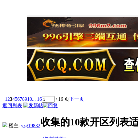
1
2
3
4
5
6
7
8
9
10
... 16
/ 16 页
下一页
返回列表
收集的10款开区列表
楼主:
yzg19832