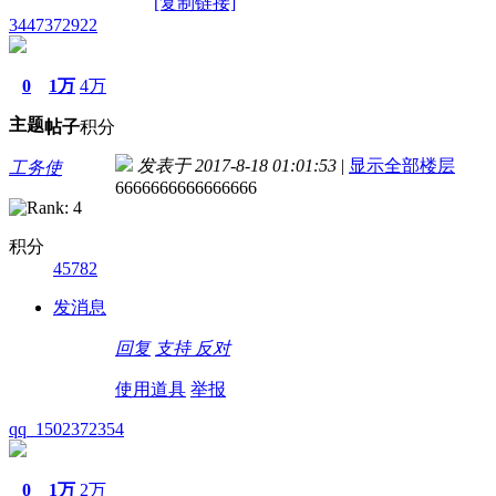
[复制链接]
3447372922
0
1万
4万
主题
帖子
积分
发表于 2017-8-18 01:01:53
|
显示全部楼层
工务使
6666666666666666
积分
45782
发消息
回复
支持
反对
使用道具
举报
qq_1502372354
0
1万
2万