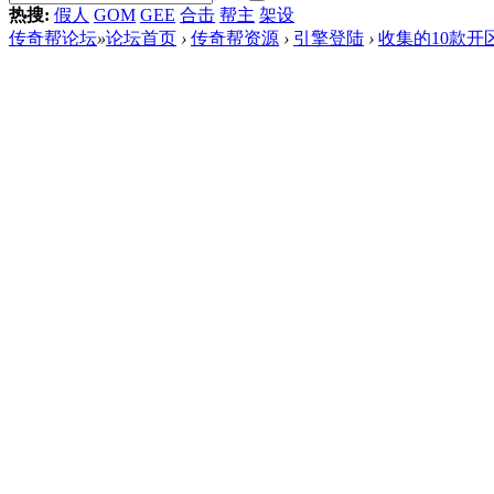
热搜:
假人
GOM
GEE
合击
帮主
架设
传奇帮论坛
»
论坛首页
›
传奇帮资源
›
引擎登陆
›
收集的10款