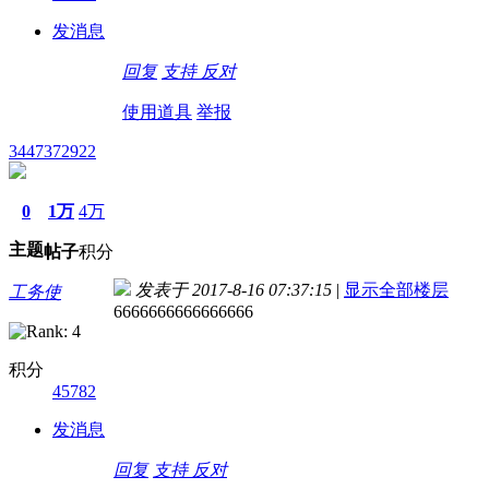
发消息
回复
支持
反对
使用道具
举报
3447372922
0
1万
4万
主题
帖子
积分
发表于 2017-8-16 07:37:15
|
显示全部楼层
工务使
6666666666666666
积分
45782
发消息
回复
支持
反对