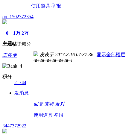
使用道具
举报
qq_1502372354
0
1万
2万
主题
帖子
积分
发表于 2017-8-16 07:37:36
|
显示全部楼层
工务使
6666666666666666
积分
21744
发消息
回复
支持
反对
使用道具
举报
3447372922