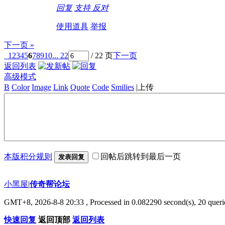
回复
支持
反对
使用道具
举报
下一页 »
1
2
3
4
5
6
7
8
9
10
... 22
/ 22 页
下一页
返回列表
高级模式
B
Color
Image
Link
Quote
Code
Smilies
|
上传
本版积分规则
回帖后跳转到最后一页
发表回复
小黑屋
|
传奇帮论坛
GMT+8, 2026-8-8 20:33
, Processed in 0.082290 second(s), 20 querie
快速回复
返回顶部
返回列表