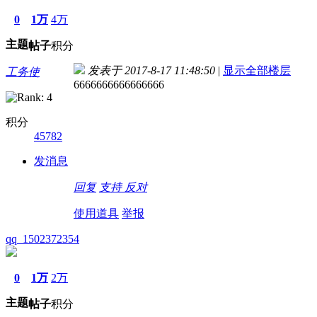
0
1万
4万
主题
帖子
积分
发表于 2017-8-17 11:48:50
|
显示全部楼层
工务使
6666666666666666
积分
45782
发消息
回复
支持
反对
使用道具
举报
qq_1502372354
0
1万
2万
主题
帖子
积分