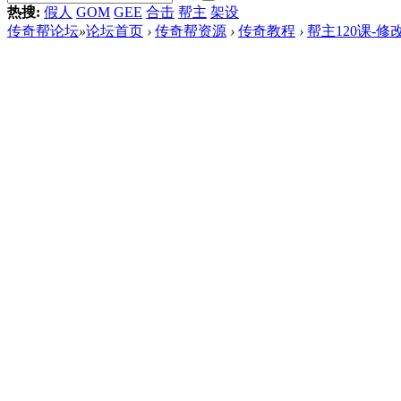
热搜:
假人
GOM
GEE
合击
帮主
架设
传奇帮论坛
»
论坛首页
›
传奇帮资源
›
传奇教程
›
帮主120课-