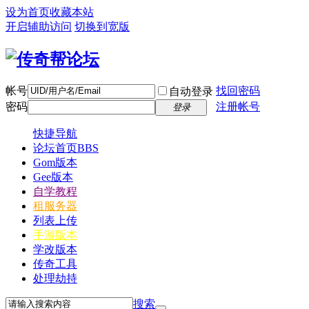
设为首页
收藏本站
开启辅助访问
切换到宽版
帐号
找回密码
自动登录
密码
注册帐号
登录
快捷导航
论坛首页
BBS
Gom版本
Gee版本
自学教程
租服务器
列表上传
手游版本
学改版本
传奇工具
处理劫持
搜索