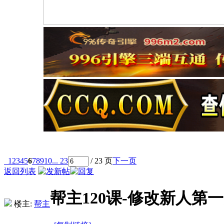
1
2
3
4
5
6
7
8
9
10
... 23
/ 23 页
下一页
返回列表
帮主120课-修改新人第
楼主:
帮主