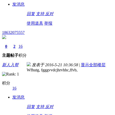
发消息
回复
支持
反对
使用道具
举报
18632075557
0
2
16
主题
帖子
积分
新人入帮
发表于 2016-5-21 10:36:58
|
显示全部楼层
Wfhutg, fgggvvdcjhrvhhc,ffvb,
积分
16
发消息
回复
支持
反对