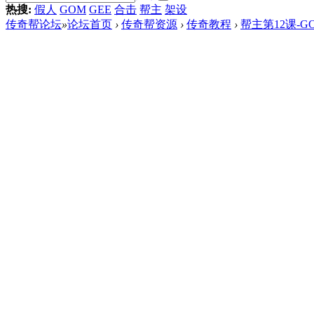
热搜:
假人
GOM
GEE
合击
帮主
架设
传奇帮论坛
»
论坛首页
›
传奇帮资源
›
传奇教程
›
帮主第12课-G