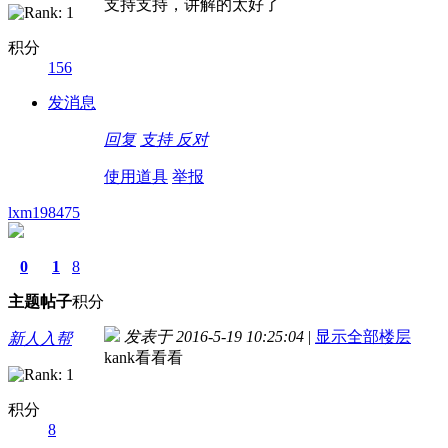
支持支持，讲解的太好了
积分
156
发消息
回复
支持
反对
使用道具
举报
lxm198475
0
1
8
主题
帖子
积分
发表于 2016-5-19 10:25:04
|
显示全部楼层
新人入帮
kank看看看
积分
8