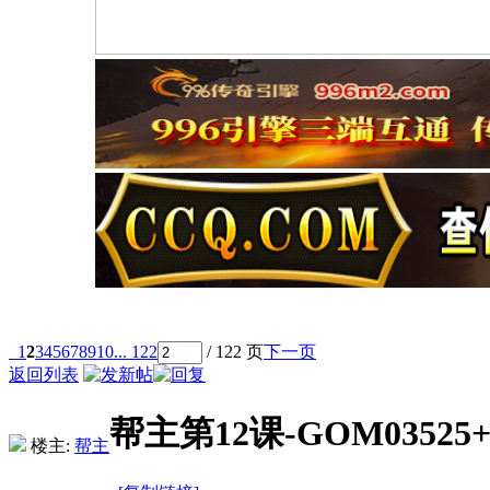
1
2
3
4
5
6
7
8
9
10
... 122
/ 122 页
下一页
返回列表
帮主第12课-GOM0352
楼主:
帮主