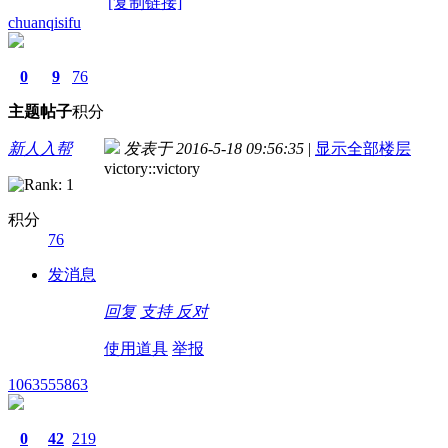
[复制链接]
chuanqisifu
0
9
76
主题
帖子
积分
新人入帮
发表于 2016-5-18 09:56:35
|
显示全部楼层
victory::victory
积分
76
发消息
回复
支持
反对
使用道具
举报
1063555863
0
42
219