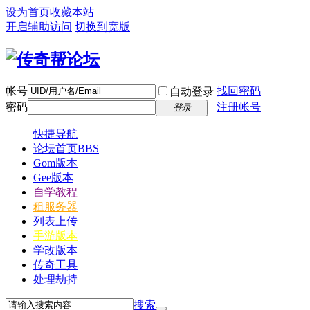
设为首页
收藏本站
开启辅助访问
切换到宽版
帐号
找回密码
自动登录
密码
注册帐号
登录
快捷导航
论坛首页
BBS
Gom版本
Gee版本
自学教程
租服务器
列表上传
手游版本
学改版本
传奇工具
处理劫持
搜索